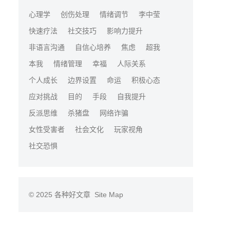
心理学
创伤处理
情绪调节
李中莹
快速疗法
社交技巧
影响力提升
非语言沟通
自信心培养
焦虑
超我
本我
情绪管理
幸福
人际关系
个人成长
边界设置
命运
积极心态
应对挑战
目的
手段
自我提升
反派思维
杀猪盘
网络诈骗
女性受害者
社会文化
玩家视角
社交恐惧
© 2025
各种好文章
Site Map